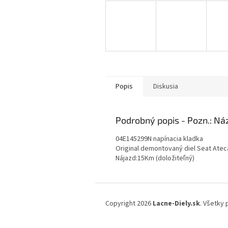
Popis
Diskusia
Podrobný popis
04E145299N napínacia kladka
Original demontovaný diel Seat Atec
Nájazd:15Km (doložiteľný)
Z
á
Copyright 2026
Lacne-Diely.sk
. Všetky
p
ä