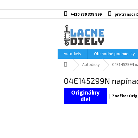
Prejsť
na
obsah
+420 739 338 899
protranscar
Autodiely
Obchodné podmienky
Domov
Autodiely
04E145299N na
04E145299N napínac
Značka:
Orig