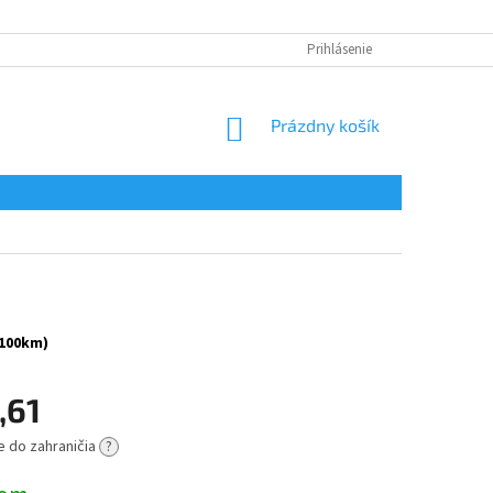
Prihlásenie
NÁKUPNÝ
Prázdny košík
KOŠÍK
 100km)
,61
e do zahraničia
?
ová