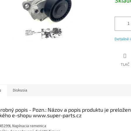
Skla
Detailné 
TLAČ
s
Diskusia
robný popis
45299L Napínacia remenica