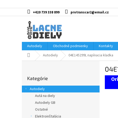
Prejsť
na
obsah
+420 739 338 899
protranscar2@email.cz
Autodiely
Obchodné podmienky
Kontakty
Domov
Autodiely
04E145299L napínacia kladka
B
04E
o
Preskočiť
č
Kategórie
kategórie
n
ý
Autodiely
p
Autá na diely
a
Autodiely GB
n
e
Ostatné
l
Elektroinštalácia