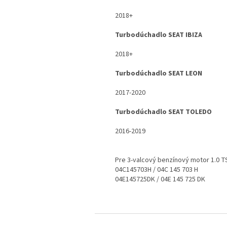
2018+
Turbodúchadlo SEAT IBIZA
2018+
Turbodúchadlo SEAT LEON
2017-2020
Turbodúchadlo SEAT TOLEDO
2016-2019
Pre 3-valcový benzínový motor 1.0 T
04C145703H / 04C 145 703 H
04E145725DK / 04E 145 725 DK
Z