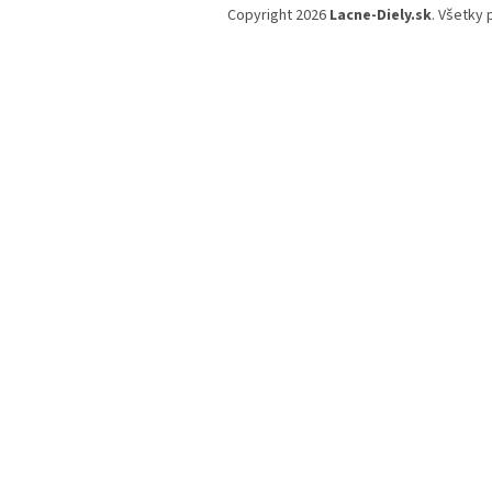
á
Copyright 2026
Lacne-Diely.sk
. Všetky
p
ä
t
i
e