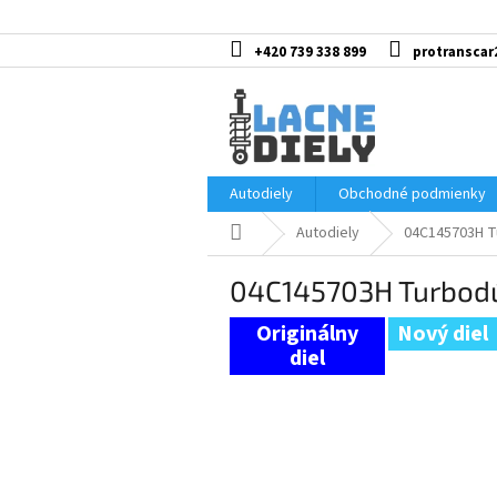
Prejsť
na
obsah
+420 739 338 899
protranscar
Autodiely
Obchodné podmienky
Domov
Autodiely
04C145703H T
04C145703H Turbodú
Nový diel