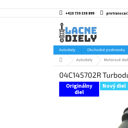
Prejsť
na
obsah
+420 739 338 899
protranscar
Autodiely
Obchodné podmienky
Domov
Autodiely
Motorové diel
04C145702R Turbodú
Nový diel