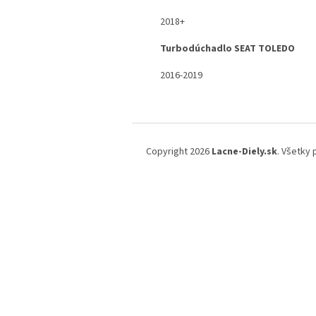
2018+
Turbodúchadlo SEAT TOLEDO
2016-2019
Z
á
Copyright 2026
Lacne-Diely.sk
. Všetky
p
ä
t
i
e