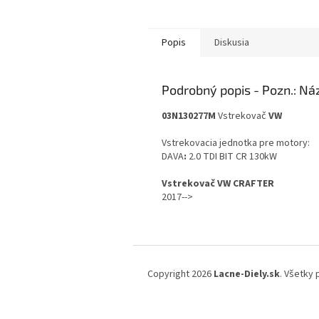
Popis
Diskusia
Podrobný popis
03N130277M
Vstrekovač
VW
Vstrekovacia jednotka pre motory:
DAVA
:
2.0 TDI BIT CR 130kW
Vstrekovač
VW CRAFTER
2017-->
Z
á
Copyright 2026
Lacne-Diely.sk
. Všetky
p
ä
t