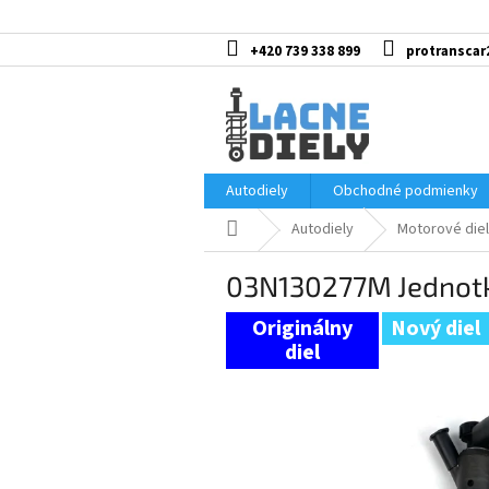
Prejsť
na
obsah
+420 739 338 899
protranscar
Autodiely
Obchodné podmienky
Domov
Autodiely
Motorové diel
03N130277M Jednot
Nový diel