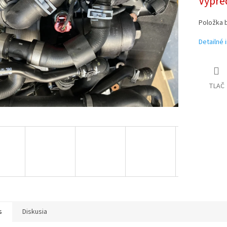
Vypre
Položka 
Detailné 
TLAČ
s
Diskusia