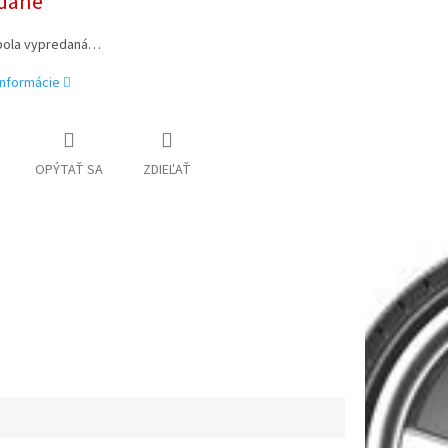
dané
bola vypredaná…
informácie
OPÝTAŤ SA
ZDIEĽAŤ