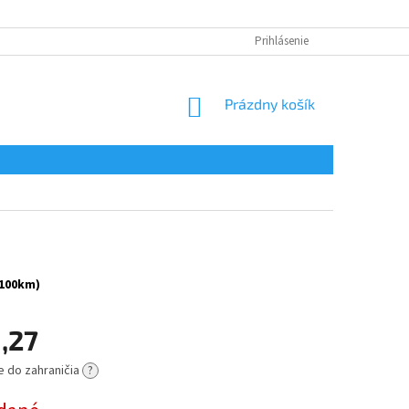
Prihlásenie
NÁKUPNÝ
Prázdny košík
KOŠÍK
 100km)
,27
e do zahraničia
?
ová