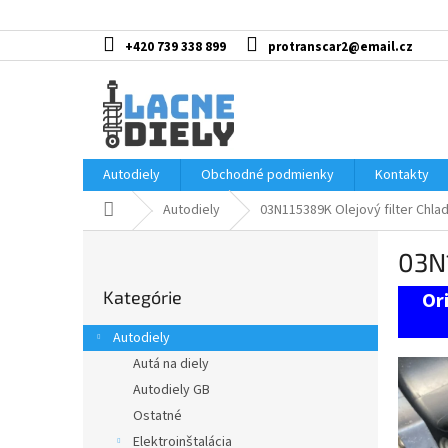
Prejsť
na
obsah
+420 739 338 899
protranscar2@email.cz
Autodiely
Obchodné podmienky
Kontakty
Domov
Autodiely
03N115389K Olejový filter Chlad
B
03N1
o
Preskočiť
č
Kategórie
kategórie
n
ý
Autodiely
p
Autá na diely
a
Autodiely GB
n
e
Ostatné
l
Elektroinštalácia