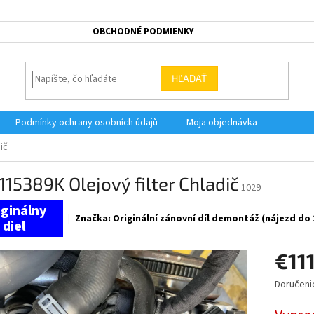
OBCHODNÉ PODMIENKY
HĽADAŤ
Podmínky ochrany osobních údajů
Moja objednávka
ič
15389K Olejový filter Chladič
1029
Značka:
Originální zánovní díl demontáž (nájezd do
€111
Doručeni
Jednotk
cena: