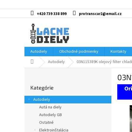
Prejsť
na
obsah
+420 739 338 899
protranscar2@email.cz
Autodiely
Obchodné podmienky
Kontakty
Domov
Autodiely
03N115389K olejový filter chlad
B
03N1
o
Preskočiť
č
Kategórie
kategórie
n
ý
Autodiely
p
Autá na diely
a
Autodiely GB
n
e
Ostatné
l
Elektroinštalácia