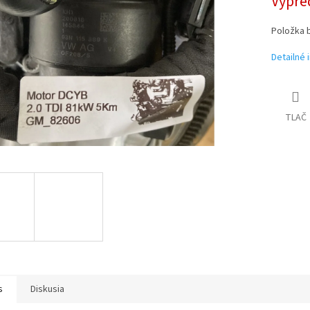
Vypre
Položka 
Detailné 
TLAČ
s
Diskusia