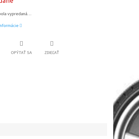
dané
bola vypredaná…
informácie
OPÝTAŤ SA
ZDIEĽAŤ