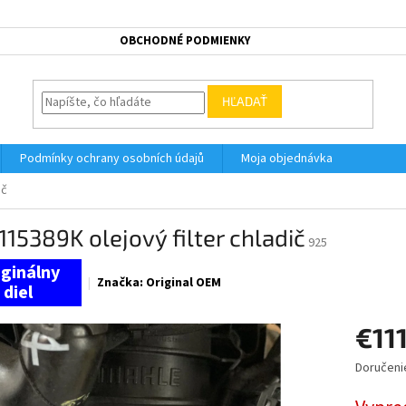
OBCHODNÉ PODMIENKY
HĽADAŤ
Podmínky ochrany osobních údajů
Moja objednávka
ič
15389K olejový filter chladič
925
Značka:
Original OEM
€11
Doručeni
Jednotk
cena: