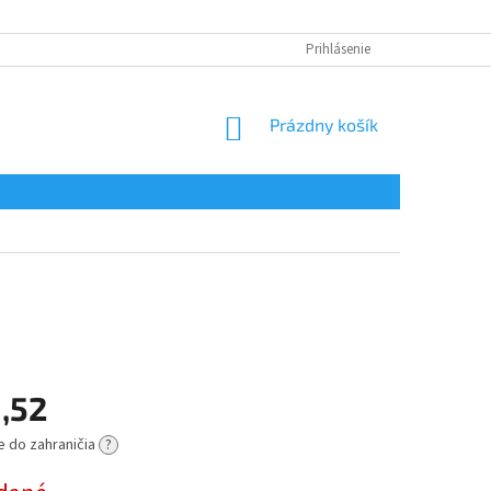
Prihlásenie
NÁKUPNÝ
Prázdny košík
KOŠÍK
1,52
e do zahraničia
?
ová