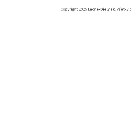
Z
á
Copyright 2026
Lacne-Diely.sk
. Všetky
p
ä
t
i
e