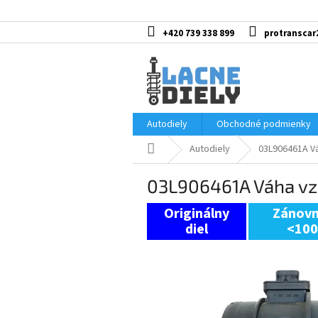
Prejsť
na
obsah
+420 739 338 899
protranscar
Autodiely
Obchodné podmienky
Domov
Autodiely
03L906461A Vá
03L906461A Váha vz
Zánovn
<10