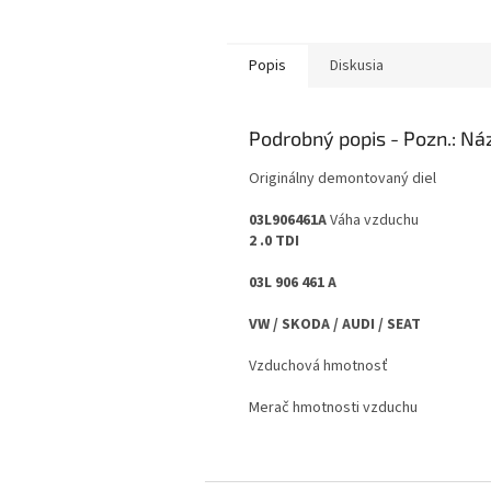
Popis
Diskusia
Podrobný popis
Originálny demontovaný diel
03L906461A
Váha vzduchu
2
.0 TDI
03L 906 461 A
VW / SKODA / AUDI / SEAT
Vzduchová hmotnosť
Merač hmotnosti vzduchu