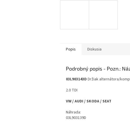
Popis
Diskusia
Podrobný popis
03L903143D
Držiak alternátora/kom
2.0 TDI
VW / AUDI / SKODA / SEAT
Náhrada:
03L903139D