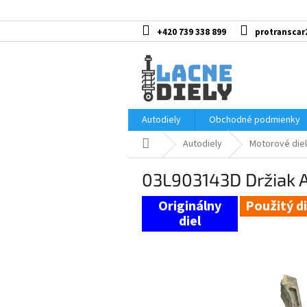
Prejsť
na
obsah
+420 739 338 899
protranscar
Autodiely
Obchodné podmienky
Domov
Autodiely
Motorové diel
03L903143D Držiak 
Použitý di