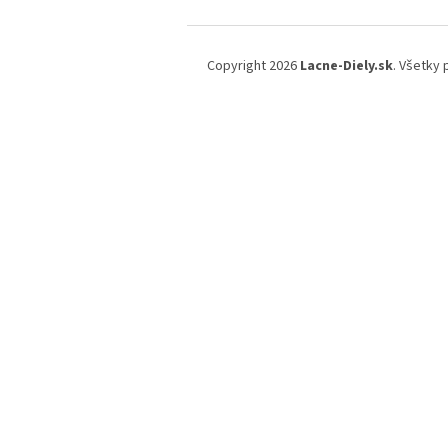
Z
á
Copyright 2026
Lacne-Diely.sk
. Všetky
p
ä
t
i
e