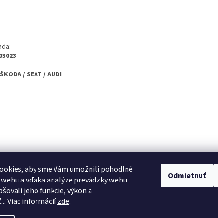
ada:
03023
 ŠKODA / SEAT / AUDI
ookies, aby sme Vám umožnili pohodlné
Odmietnuť
 webu a vďaka analýze prevádzky webu
pšovali jeho funkcie, výkon a
.. Viac informácií
zde
.