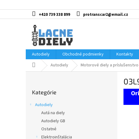
Prejsť
na
obsah
+420 739 338 899
protranscar2@email.cz
Autodiely
Obchodné podmienky
Kontakty
Domov
Autodiely
Motorové diely a príslušenstvo
B
03L
o
Preskočiť
č
Kategórie
kategórie
n
ý
Autodiely
p
Autá na diely
a
Autodiely GB
n
e
Ostatné
l
Elektroinštalácia