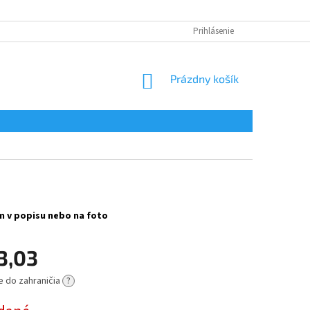
Prihlásenie
NÁKUPNÝ
Prázdny košík
KOŠÍK
km v popisu nebo na foto
3,03
e do zahraničia
?
ová