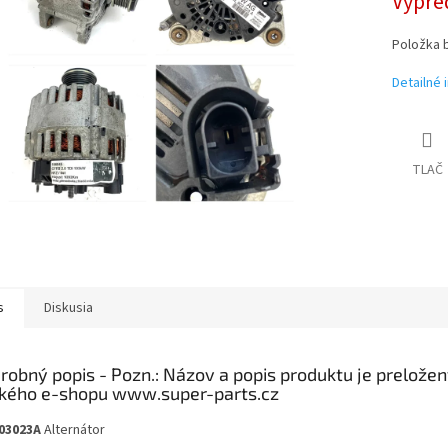
Vypre
Položka 
Detailné 
TLAČ
s
Diskusia
robný popis
03023A
Alternátor