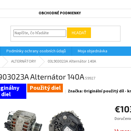
OBCHODNÉ PODMIENKY
HĽADAŤ
Podmínky ochrany osobních údajů
Moja objednávka
ALTERNÁTORY
03L903023A Alternátor 140A
903023A Alternátor 140A
59927
Použitý diel
Značka:
Originální použitý díl - 
€10
Doručeni
Jednotk
cena: