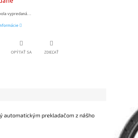
dané
bola vypredaná…
informácie
OPÝTAŤ SA
ZDIEĽAŤ