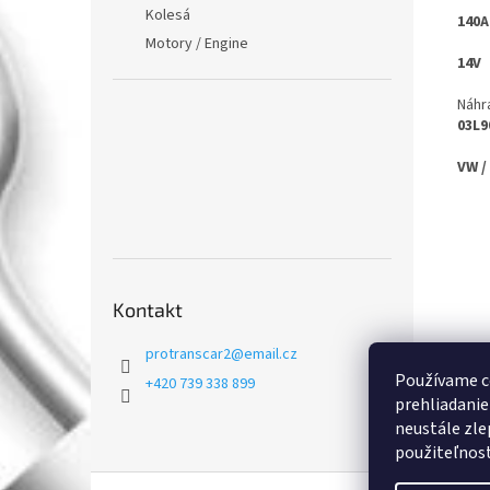
Kolesá
140A
Motory / Engine
14V
Náhr
03L9
VW /
Kontakt
protranscar2
@
email.cz
Používame c
+420 739 338 899
prehliadanie
neustále zle
použiteľnosť.
Z