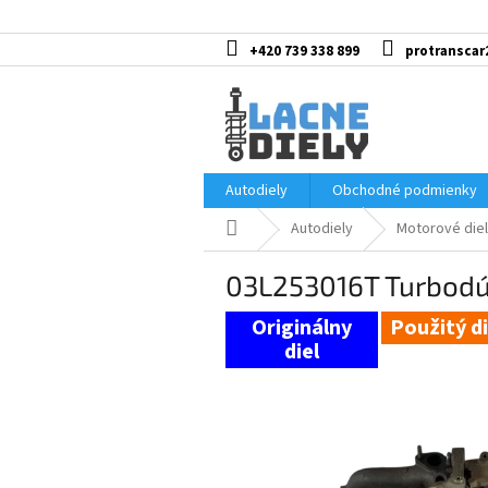
Prejsť
na
obsah
+420 739 338 899
protranscar
Autodiely
Obchodné podmienky
Domov
Autodiely
Motorové diel
03L253016T Turbodúc
Použitý di