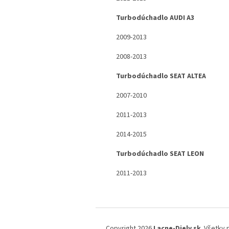
Turbodúchadlo AUDI A3
2009-2013
2008-2013
Turbodúchadlo SEAT ALTEA
2007-2010
2011-2013
2014-2015
Turbodúchadlo SEAT LEON
2011-2013
Z
á
Copyright 2026
Lacne-Diely.sk
. Všetky