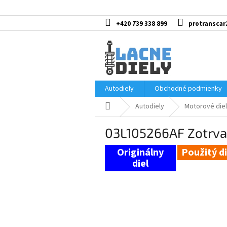
Prejsť
na
obsah
+420 739 338 899
protranscar
Autodiely
Obchodné podmienky
Domov
Autodiely
Motorové diel
03L105266AF Zotrvač
Použitý di