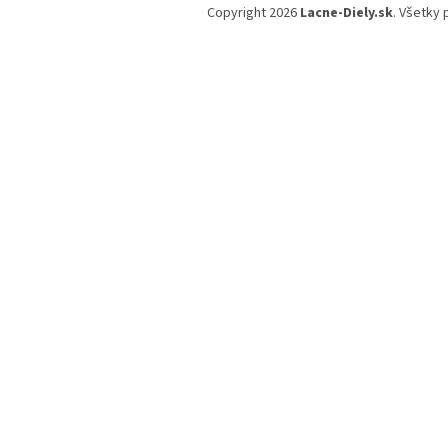
á
Copyright 2026
Lacne-Diely.sk
. Všetky
p
ä
t
i
e