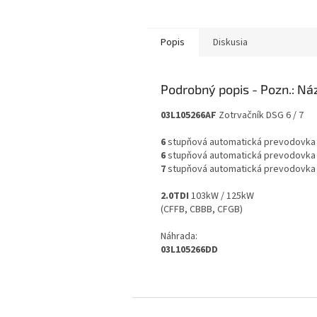
Popis
Diskusia
Podrobný popis
03L105266AF
Zotrvačník DSG 6 / 7
6
stupňová automatická prevodovka
6
stupňová automatická prevodovka 
7
stupňová automatická prevodovka
2.0TDI
103kW / 125kW
(CFFB, CBBB, CFGB)
Náhrada:
03L105266DD
Z