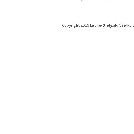
Z
á
Copyright 2026
Lacne-Diely.sk
. Všetky
p
ä
t
i
e