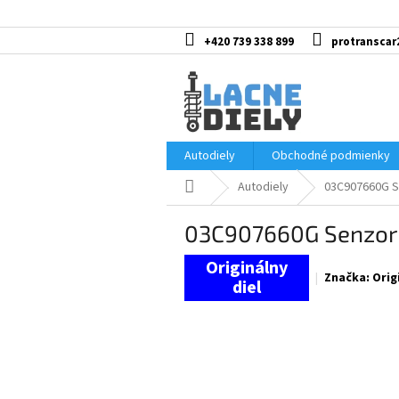
Prejsť
na
obsah
+420 739 338 899
protranscar
Autodiely
Obchodné podmienky
Domov
Autodiely
03C907660G Se
03C907660G Senzor 
Značka:
Orig