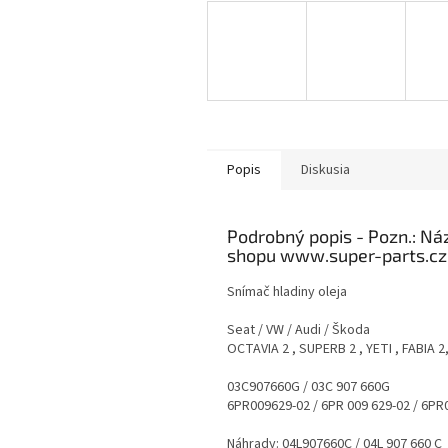
Popis
Diskusia
Podrobný popis
Snímač hladiny oleja
Seat / VW / Audi / Škoda
OCTAVIA 2 , SUPERB 2 , YETI , FABIA 
03C907660G / 03C 907 660G
6PR009629-02 / 6PR 009 629-02 / 6P
Náhrady: 04L907660C / 04L 907 660 C