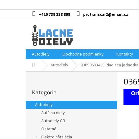
Prejsť
na
obsah
+420 739 338 899
protranscar2@email.cz
Autodiely
Obchodné podmienky
Kontakty
Domov
Autodiely
036906034JE Riadiaca jednotka
B
036
o
Preskočiť
č
Kategórie
kategórie
n
ý
Autodiely
p
Autá na diely
a
Autodiely GB
n
e
Ostatné
l
Elektroinštalácia