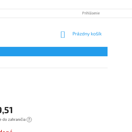
Prihlásenie
NÁKUPNÝ
Prázdny košík
KOŠÍK
9,51
e do zahraničia
?
ová