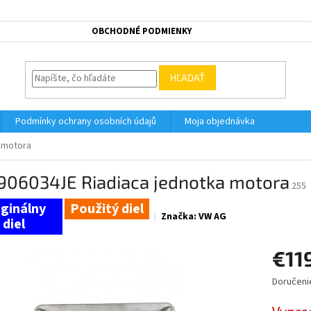
OBCHODNÉ PODMIENKY
HĽADAŤ
Podmínky ochrany osobních údajů
Moja objednávka
 motora
906034JE Riadiaca jednotka motora
255
Použitý diel
Značka:
VW AG
€11
Doručeni
Jednotk
cena: