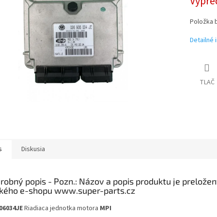
Vypre
Položka 
Detailné 
TLAČ
s
Diskusia
robný popis
06034JE
Riadiaca jednotka motora
MPI