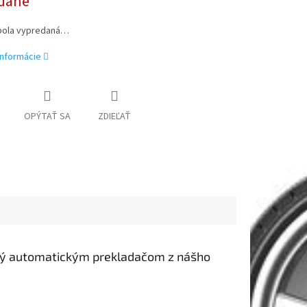
dané
bola vypredaná…
informácie
OPÝTAŤ SA
ZDIEĽAŤ