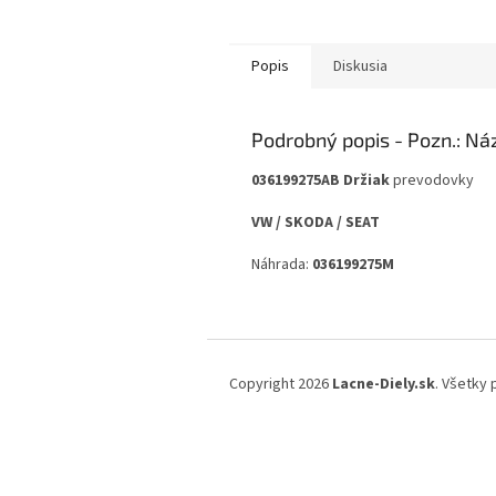
Popis
Diskusia
Podrobný popis
036199275AB
Držiak
prevodovky
VW / SKODA / SEAT
Náhrada:
036199275M
Z
á
Copyright 2026
Lacne-Diely.sk
. Všetky
p
ä
t
i