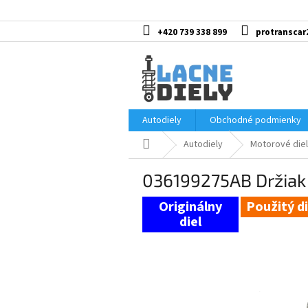
Prejsť
na
obsah
+420 739 338 899
protranscar
Autodiely
Obchodné podmienky
Domov
Autodiely
Motorové diel
036199275AB Držiak
Použitý di