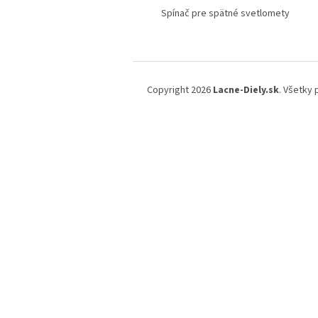
Spínač pre spätné svetlomety
Z
á
Copyright 2026
Lacne-Diely.sk
. Všetky
p
ä
t
i
e