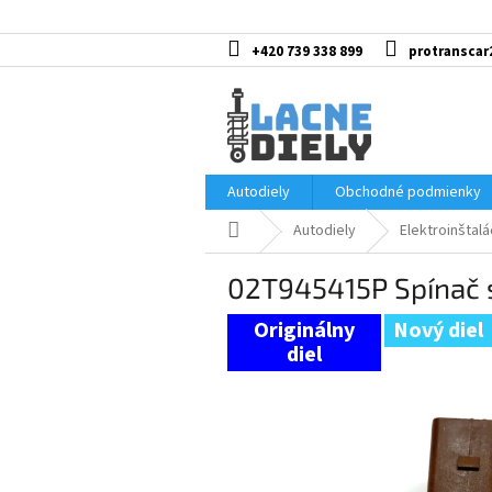
Prejsť
na
obsah
+420 739 338 899
protranscar
Autodiely
Obchodné podmienky
Domov
Autodiely
Elektroinštalá
02T945415P Spínač 
Nový diel