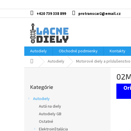
Prejsť
na
obsah
+420 739 338 899
protranscar2@email.cz
Autodiely
Obchodné podmienky
Kontakty
Domov
Autodiely
Motorové diely a príslušenstvo
B
02M
o
Preskočiť
č
Kategórie
kategórie
n
ý
Autodiely
p
Autá na diely
a
Autodiely GB
n
e
Ostatné
l
Elektroinštalácia