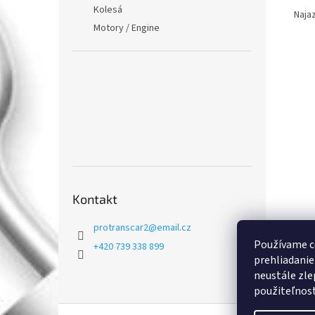
Kolesá
Naja
Motory / Engine
Kontakt
protranscar2
@
email.cz
Používame c
+420 739 338 899
prehliadanie
neustále zle
použiteľnosť.
Z