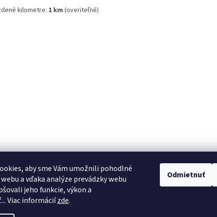
zdené kilometre:
1 km
(overiteľné)
ookies, aby sme Vám umožnili pohodlné
Odmietnuť
 webu a vďaka analýze prevádzky webu
pšovali jeho funkcie, výkon a
.. Viac informácií
zde
.