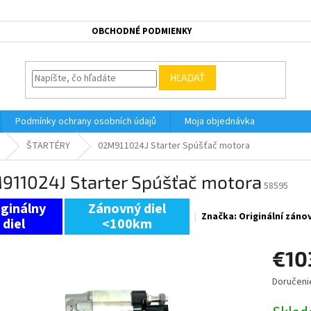
OBCHODNÉ PODMIENKY
HĽADAŤ
Podmínky ochrany osobních údajů
Moja objednávka
ŠTARTÉRY
02M911024J Starter Spúšťač motora
911024J Starter Spúšťač motora
58595
Zánovný diel
Značka:
Originální záno
<100km
€10
Doručeni
Jednotk
cena: