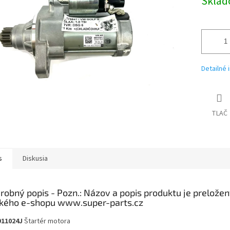
Skla
Detailné 
TLAČ
s
Diskusia
robný popis
911024J
Štartér motora