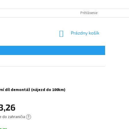
Prihlásenie
NÁKUPNÝ
Prázdny košík
KOŠÍK
vní díl demontáž (nájezd do 100km)
3,26
e do zahraničia
?
ová