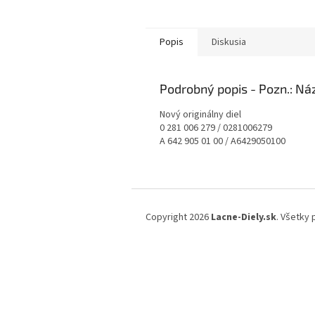
Popis
Diskusia
Podrobný popis
Nový originálny diel
0 281 006 279 / 0281006279
A 642 905 01 00 / A6429050100
Z
á
Copyright 2026
Lacne-Diely.sk
. Všetky
p
ä
t
i
e