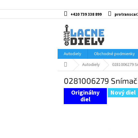
Prejsť
na
obsah
+420 739 338 899
protranscar
Autodiely
Obchodné podmienky
Domov
Autodiely
0281006279 S
0281006279 Snímač 
Nový diel