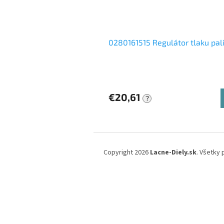
0280161515 Regulátor tlaku pal
€20,61
?
Z
á
Copyright 2026
Lacne-Diely.sk
. Všetky
p
ä
t
i
e