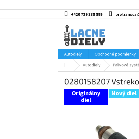
Prejsť
na
obsah
+420 739 338 899
protranscar
Autodiely
Obchodné podmienky
Domov
Autodiely
Palivové sys
0280158207 Vstreko
Nový diel