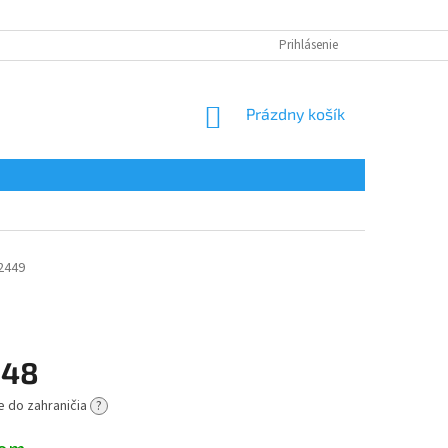
Prihlásenie
NÁKUPNÝ
Prázdny košík
KOŠÍK
2449
,48
e do zahraničia
?
ová