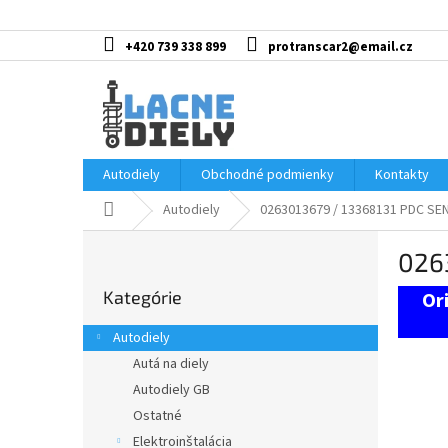
Prejsť
na
obsah
+420 739 338 899
protranscar2@email.cz
Autodiely
Obchodné podmienky
Kontakty
Domov
Autodiely
0263013679 / 13368131 PDC S
B
026
o
Preskočiť
č
Kategórie
kategórie
n
ý
Autodiely
p
Autá na diely
a
Autodiely GB
n
e
Ostatné
l
Elektroinštalácia