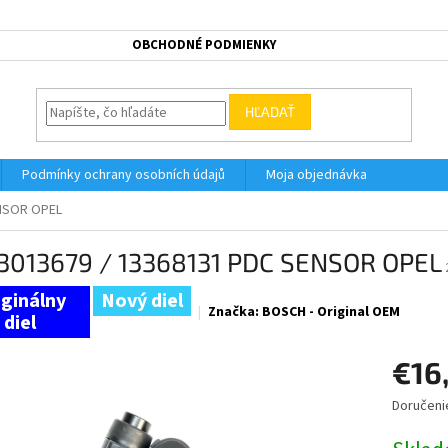
OBCHODNÉ PODMIENKY
HĽADAŤ
Podmínky ochrany osobních údajů
Moja objednávka
ENSOR OPEL
3013679 / 13368131 PDC SENSOR OPEL
Nový diel
Značka:
BOSCH - Original OEM
€16
Doručeni
Jednotk
cena: