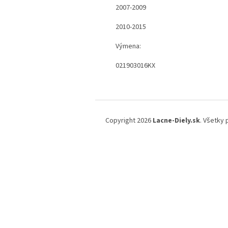
2007-2009
2010-2015
Výmena:
021903016KX
Z
á
Copyright 2026
Lacne-Diely.sk
. Všetky
p
ä
t
i
e