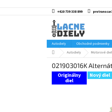
Prejsť
na
obsah
+420 739 338 899
protranscar
Autodiely
Obchodné podmienky
Domov
Autodiely
Motorové diel
021903016K Alterná
Nový diel