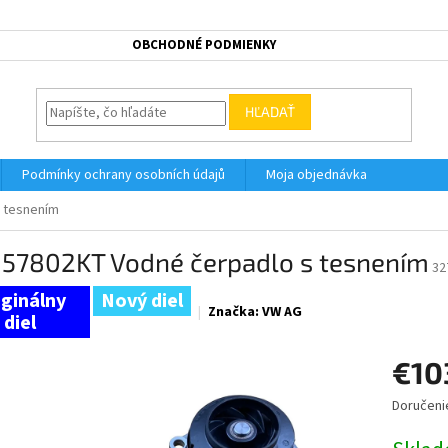
OBCHODNÉ PODMIENKY
HĽADAŤ
Podmínky ochrany osobních údajů
Moja objednávka
 tesnením
157802KT Vodné čerpadlo s tesnením
32
Nový diel
Značka:
VW AG
€10
Doručeni
Jednotk
cena: