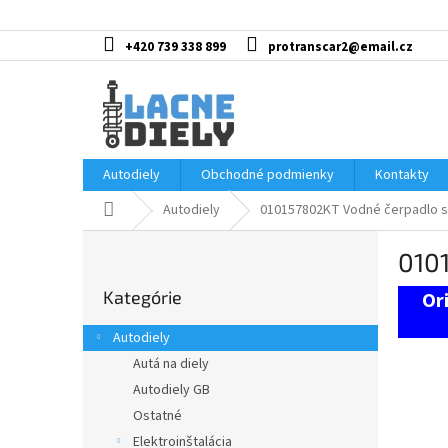
Prejsť
na
obsah
+420 739 338 899
protranscar2@email.cz
Autodiely
Obchodné podmienky
Kontakty
Domov
Autodiely
010157802KT Vodné čerpadlo s
B
010
o
Preskočiť
č
Kategórie
kategórie
n
ý
Autodiely
p
Autá na diely
a
Autodiely GB
n
e
Ostatné
l
Elektroinštalácia