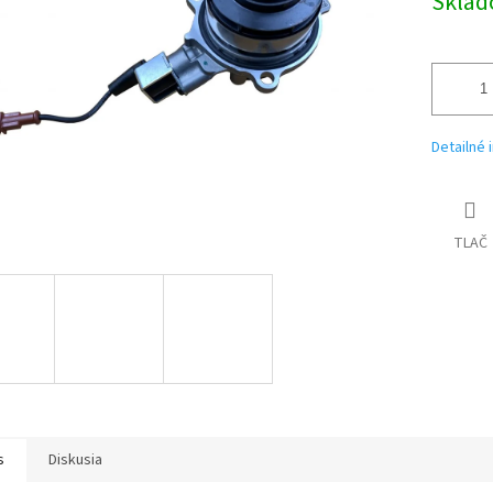
Skla
Detailné 
TLAČ
s
Diskusia