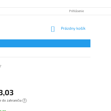
Prihlásenie
NÁKUPNÝ
Prázdny košík
KOŠÍK
7
3,03
e do zahraničia
?
ová